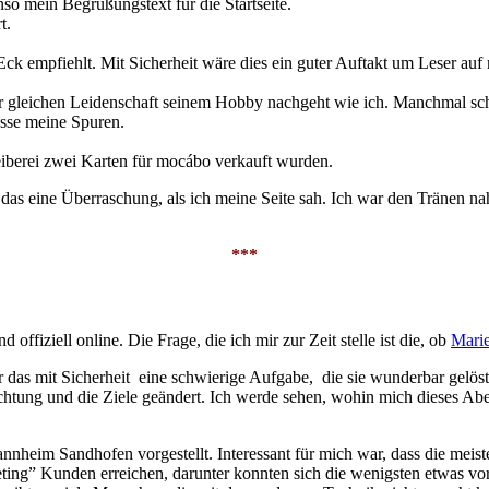
so mein Begrüßungstext für die Startseite.
t.
k empfiehlt. Mit Sicherheit wäre dies ein guter Auftakt um Leser auf
er gleichen Leidenschaft seinem Hobby nachgeht wie ich. Manchmal sc
asse meine Spuren.
reiberei zwei Karten für mocábo verkauft wurden.
 das eine Überraschung, als ich meine Seite sah. Ich war den Tränen 
***
 offiziell online. Die Frage, die ich mir zur Zeit stelle ist die, ob
Marie
 das mit Sicherheit eine schwierige Aufgabe, die sie wunderbar gelöst
htung und die Ziele geändert. Ich werde sehen, wohin mich dieses Aben
nnheim Sandhofen vorgestellt. Interessant für mich war, dass die me
ting” Kunden erreichen, darunter konnten sich die wenigsten etwas vor