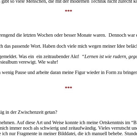
Es gibt so viele Menschen, die mit der modernen Technik nicht zurecht
***
anstrengend die letzten Wochen oder besser Monate waren. Dennoch war
klich das passende Wort. Haben doch viele mich wegen meiner Idee belä
gemeldet. Was ein ein zeitraubender Akt!
“Lernen ist wie rudern, geg
esiealbum verewigt. Wie wahr!
n wenig Pause und arbeite daran meine Figur wieder in Form zu bringen.
***
ßig in der Zwischenzeit getan?
ilzunehmen. Auf diese Art und Weise konnte ich meine Ortskenntnis im “B
r mich immer noch als schwierig und zeitaufwändig. Vieles verrutscht
e ich nur Fragmente in meiner Bilddatei, die ich manuell behebe. Stund