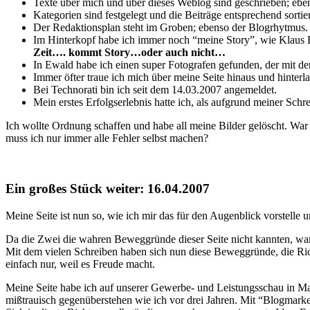
Texte über mich und über dieses Weblog sind geschrieben; eben
Kategorien sind festgelegt und die Beiträge entsprechend sortier
Der Redaktionsplan steht im Groben; ebenso der Blogrhytmus.
Im Hinterkopf habe ich immer noch “meine Story”, wie Klaus Ec
Zeit…. kommt Story…oder auch nicht…
In Ewald habe ich einen super Fotografen gefunden, der mit d
Immer öfter traue ich mich über meine Seite hinaus und hinterl
Bei Technorati bin ich seit dem 14.03.2007 angemeldet.
Mein erstes Erfolgserlebnis hatte ich, als aufgrund meiner Sch
Ich wollte Ordnung schaffen und habe all meine Bilder gelöscht. War
muss ich nur immer alle Fehler selbst machen?
Ein großes Stück weiter: 16.04.2007
Meine Seite ist nun so, wie ich mir das für den Augenblick vorstelle und
Da die Zwei die wahren Beweggründe dieser Seite nicht kannten, war
Mit dem vielen Schreiben haben sich nun diese Beweggründe, die Ric
einfach nur, weil es Freude macht.
Meine Seite habe ich auf unserer Gewerbe- und Leistungsschau in Ma
mißtrauisch gegenüberstehen wie ich vor drei Jahren. Mit “Blogmarke