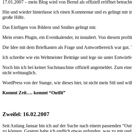
17.01.2007 – mein Blog wird von Bernd als offiziell eröffnet betrac
Hin und wieder hinterlasse ich einen Kommentar und es gelingt mir i
große Hilfe.
Das Einfügen von Bildern und Smilies gelingt mir.
Mein erstes Plugin, ein Eventkalender, ist instaliert. Von diesem pr
Die Idee mit dem Briefkasten als Frage und Antwortbereich war gut.
Ich schreibe wie ein Weltmeister Beiträge und lege sie unter Entwürf
Noch bin ich bei keiner Suchmaschine offiziell angemeldet. Zum ei
nicht webtauglich.
WordPress von der Stange, wie dieses hier, ist nicht mein Stil und wi
Kommt Zeit…. kommt “Outfit”
Zweifel: 16.02.2007
Seit Anfang Januar bin ich auf der Suche nach einem passenden “Outf
zu können. Gestern habe ich endlich etwas gefunden, was zu mir und me