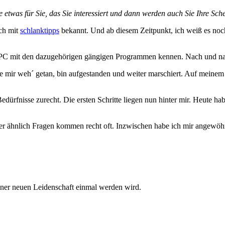
e etwas für Sie, das Sie interessiert und dann werden auch Sie Ihre Sc
ch mit
schlanktipps
bekannt. Und ab diesem Zeitpunkt, ich weiß es noch
m PC mit den dazugehörigen gängigen Programmen kennen. Nach und nach
habe mir weh´ getan, bin aufgestanden und weiter marschiert. Auf meine
edürfnisse zurecht. Die ersten Schritte liegen nun hinter mir. Heute h
r ähnlich Fragen kommen recht oft. Inzwischen habe ich mir angewöhnt
iner neuen Leidenschaft einmal werden wird.