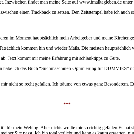
htet. Inzwischen findet man meine Seite auf www.imalltagleben.de unter
nzwischen einen Trackback zu setzen. Den Zeitstempel habe ich auch sc
ofitieren im Moment hauptsächlich mein Arbeitgeber und meine Kircheng
 Tatsächlich kommen hin und wieder Mails. Die meisten hauptsächlich 
e ab. Jetzt kommt mir meine Erfahrung mit schlanktipps zu Gute.
nen habe ich das Buch “Suchmaschinen-Optimierung für DUMMIES” noch
ll mir nicht so recht gefallen. Ich träume von etwas ganz Besonderem. Et
***
it” für mein Weblog. Aber nichts wollte mir so richtig gefallen.Es ha
iner Site passt. Ich bin total verliebt und kann es kaum erwarten, nun 