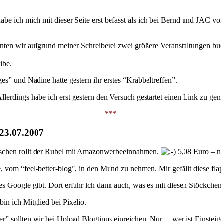
 ich mich mit dieser Seite erst befasst als ich bei Bernd und JAC von d
onnten wir aufgrund meiner Schreiberei zwei größere Veranstaltungen b
ibe.
” und Nadine hatte gestern ihr erstes “Krabbeltreffen”.
erdings habe ich erst gestern den Versuch gestartet einen Link zu gener
***
– 23.07.2007
wischen rollt der Rubel mit Amazonwerbeeinnahmen.
5,08 Euro – n
 vom “feel-better-blog”, in den Mund zu nehmen. Mir gefällt diese fla
s Google gibt. Dort erfuhr ich dann auch, was es mit diesen Stöckchensp
 ich Mitglied bei Pixelio.
er” sollten wir bei Upload Blogtipps einreichen. Nur… wer ist Einstei