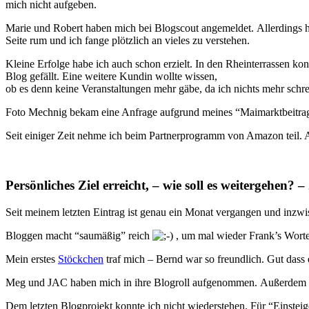
mich nicht aufgeben.
Marie und Robert haben mich bei Blogscout angemeldet. Allerdings habe
Seite rum und ich fange plötzlich an vieles zu verstehen.
Kleine Erfolge habe ich auch schon erzielt. In den Rheinterrassen k
Blog gefällt. Eine weitere Kundin wollte wissen,
ob es denn keine Veranstaltungen mehr gäbe, da ich nichts mehr schre
Foto Mechnig bekam eine Anfrage aufgrund meines “Maimarktbeitrages
Seit einiger Zeit nehme ich beim Partnerprogramm von Amazon teil. All
Persönliches Ziel erreicht, – wie soll es weitergehen? 
Seit meinem letzten Eintrag ist genau ein Monat vergangen und inz
Bloggen macht “saumäßig” reich
, um mal wieder Frank’s Worte,
Mein erstes
Stöckchen
traf mich – Bernd war so freundlich. Gut dass e
Meg und JAC haben mich in ihre Blogroll aufgenommen. Außerdem bin
Dem letzten Blogprojekt konnte ich nicht wiederstehen. Für “Einsteig