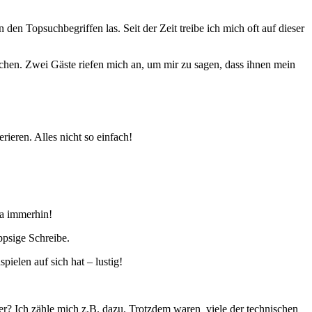
en Topsuchbegriffen las. Seit der Zeit treibe ich mich oft auf dieser
uchen. Zwei Gäste riefen mich an, um mir zu sagen, dass ihnen mein
ieren. Alles nicht so einfach!
a immerhin!
ppsige Schreibe.
ielen auf sich hat – lustig!
ger? Ich zähle mich z.B. dazu. Trotzdem waren viele der technischen