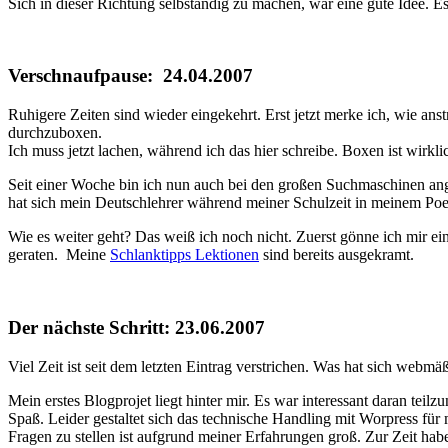
Sich in dieser Richtung selbständig zu machen, war eine gute Idee. 
Verschnaufpause: 24.04.2007
Ruhigere Zeiten sind wieder eingekehrt. Erst jetzt merke ich, wie 
durchzuboxen.
Ich muss jetzt lachen, während ich das hier schreibe. Boxen ist wir
Seit einer Woche bin ich nun auch bei den großen Suchmaschinen an
hat sich mein Deutschlehrer während meiner Schulzeit in meinem Po
Wie es weiter geht? Das weiß ich noch nicht. Zuerst gönne ich mir ei
geraten. Meine
Schlanktipps Lektionen
sind bereits ausgekramt.
Der nächste Schritt: 23.06.2007
Viel Zeit ist seit dem letzten Eintrag verstrichen. Was hat sich webmä
Mein erstes Blogprojet liegt hinter mir. Es war interessant daran te
Spaß. Leider gestaltet sich das technische Handling mit Worpress fü
Fragen zu stellen ist aufgrund meiner Erfahrungen groß. Zur Zeit hab