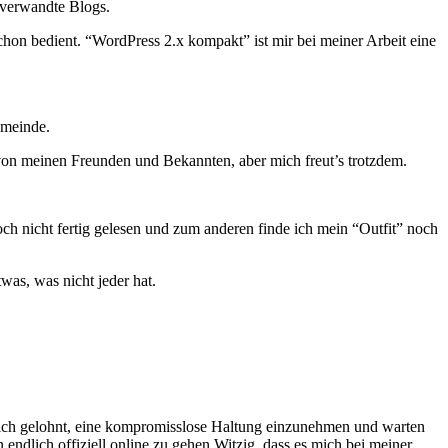
 verwandte Blogs.
hon bedient. “WordPress 2.x kompakt” ist mir bei meiner Arbeit eine
emeinde.
von meinen Freunden und Bekannten, aber mich freut’s trotzdem.
 nicht fertig gelesen und zum anderen finde ich mein “Outfit” noch
was, was nicht jeder hat.
t sich gelohnt, eine kompromisslose Haltung einzunehmen und warten
endlich offiziell online zu gehen.Witzig, dass es mich bei meiner